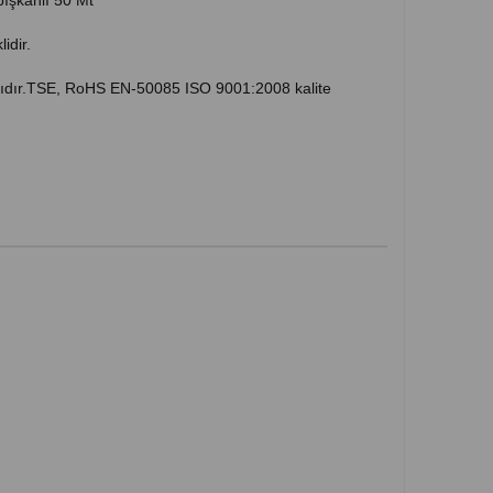
ışkanlı 50 Mt
idir.
alıdır.TSE, RoHS EN-50085 ISO 9001:2008 kalite