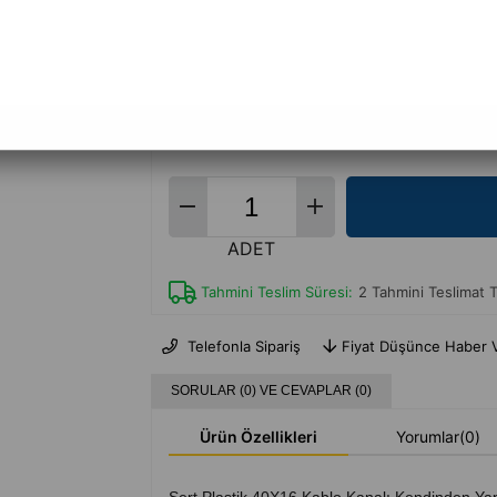
2.841,32 TL
(KDV 
%
29
İndirim
+
Daha Fazla
Toptan Kablo Kanalları
ADET
Tahmini Teslim Süresi
:
2 Tahmini Teslimat T
Telefonla Sipariş
Fiyat Düşünce Haber 
SORULAR (0) VE CEVAPLAR (0)
Ürün Özellikleri
Yorumlar
(0)