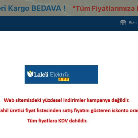
ri Kargo BEDAVA !
"
Tüm Fiyatlarımıza 
Bize
tan Satış
Toptan Kablo Kanalları
Sert Plastik 40X16 Kablo Kanalı Kendinden
SERT
Sert Plastik 40X16 Kablo Kana
Stok Kodu
(10405040163200052P)
Stok Miktarı
:
1000
›
3.986,64 TL