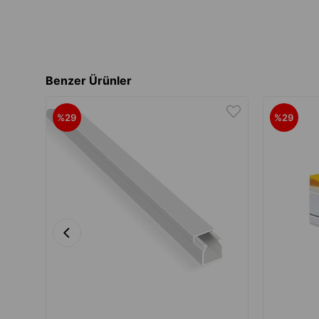
Benzer Ürünler
%29
%29