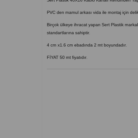
Sert Plastik 40X16 Kablo Kanalı Kendinden Yap
PVC den mamul arkası vida ile montaj için delikl
Birçok ülkeye ihracat yapan Sert Plastik mark
standartlarına sahiptir.
4 cm x1.6 cm ebadında 2 mt boyundadır.
FİYAT 50 mt fiyatıdır.