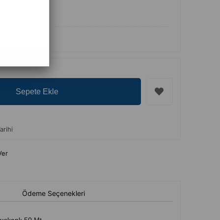
Dahil)
arihi
Ver
Ödeme Seçenekleri