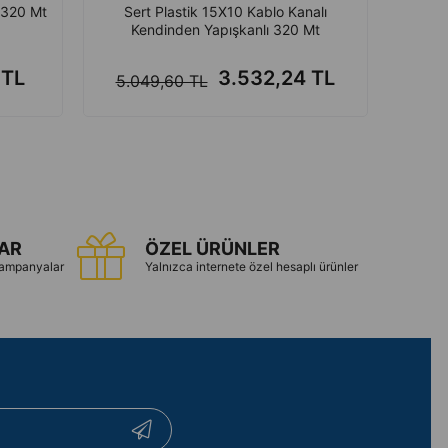
ı 320 Mt
Sert Plastik 15X10 Kablo Kanalı
Sert P
Kendinden Yapışkanlı 320 Mt
 TL
3.532,24 TL
5.049,60 TL
3.5
LAR
ÖZEL ÜRÜNLER
 kampanyalar
Yalnızca internete özel hesaplı ürünler