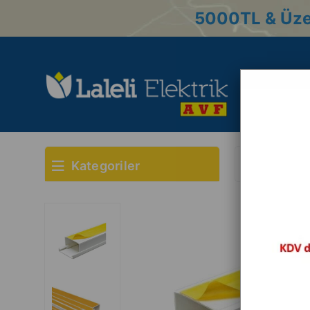
5000
TL & Üze
Kategoriler
Anasayfa
Top