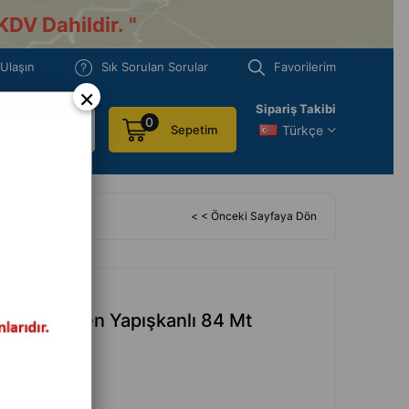
KDV Dahildir.
"
 Ulaşın
Sık Sorulan Sorular
Favorilerim
×
Sipariş Takibi
0
Türkçe
Sepetim
 Yapışkanlı 84 Mt
< < Önceki Sayfaya Dön
lı Kendinden Yapışkanlı 84 Mt