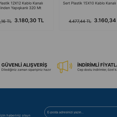
Plastik 12X12 Kablo Kanalı
Sert Plastik 15X10 Kablo Kanal
inden Yapışkanlı 320 Mt
3.180,30 TL
3.160,34
,16 TL
4.477,44 TL
GÜVENLİ ALIŞVERİŞ
İNDİRİMLİ FİYAT
Dilediğiniz zaman siparişiniz hazır
Cep dostu indirimler, özel
izin haberiniz olsun