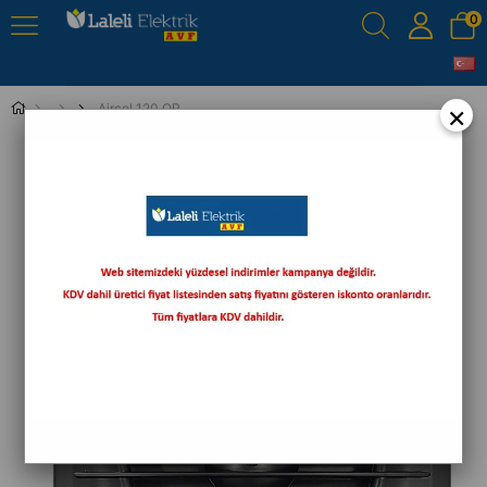
0
×
Aircol 120 OP Siyah Otomatik Panjurlu Aspiratör
›