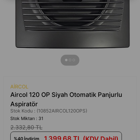
AIRCOL
Aircol 120 OP Siyah Otomatik Panjurlu
Aspiratör
Stok Kodu
(10852AIRCOL120OPS)
Stok Miktarı
:
31
2.332,80 TL
1.399,68 TL
(KDV Dahil)
%
40
İndirim