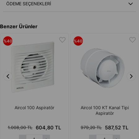
Otomatik panjur aspiratör açıldıktan 30 sn sonra otomatik olarak açılır
ÖDEME SEÇENEKLERI
ve aspiratör kapatıldıktan 30 sn sonra otomatik olarak kapanır.
Otomatik panjur sayesinde aspiratör çalışmıyorken dışarıdan içeriye
gelebilecek toz, kötü koku ve soğuk gibi etkenlere karşı en iyi koruma
Benzer Ürünler
sağlanır.
Otomatik panjurun iç kısımda çalışacak şekilde tasarlanmasıyla
%40
%40
panjurlardan ziyade ön kapağın estetik görünümünün ön planda olması
sağlamıştır.
Yüksek kalite ABS plastik ile imal edilmiş ürünümüz kötü koku, nem
ve benzeri dış etkenlere karşı en iyi korumayı sağlarken ilk günkü
görünümü asla yitirmez.
Toza maruz kalan ön kapak silinerek rahatlıkla temizlenebilir.
Optimum motor ve gövde tasarımıyla ses seviyesi en alt düzeye
indirgenmiştir.
Aircol 100 Aspiratör
Aircol 100 KT Kanal Tipi
Aspiratör
Kendi kendini yağlayan motor yatakları sessiz ve uzun ömürlü
performans sağlamaktadır.
604,80 TL
587,52 TL
1.008,00 TL
979,20 TL
Duvar, tavan, pencere vb. yerlere rahatlıkla dikey ya da yatay olarak
bağlantı yapılabilir.