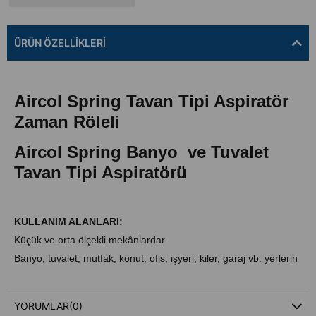
ÜRÜN ÖZELLIKLERI
Aircol Spring Tavan Tipi Aspiratör
Zaman Röleli
Aircol Spring Banyo ve Tuvalet
Tavan Tipi Aspiratörü
KULLANIM ALANLARI:
Küçük ve orta ölçekli mekânlardar
Banyo, tuvalet, mutfak, konut, ofis, işyeri, kiler, garaj vb. yerlerin
havalandırılması için uygundur.
Özellikle aspiratöre takılacak bağlantı borusuyla birlikte tavan tipi
YORUMLAR
(0)
havalandırma uygulamalarında kullanılmak üzere üretilmiştir.