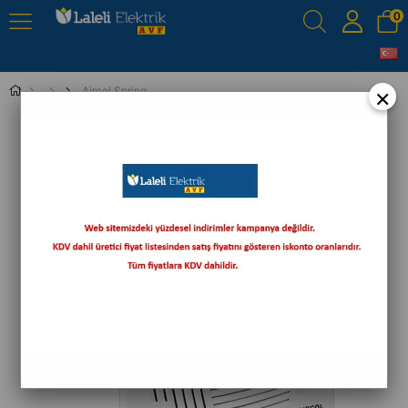
0
×
Aircol Spring Tavan Tipi Aspiratör Zaman Röleli
›