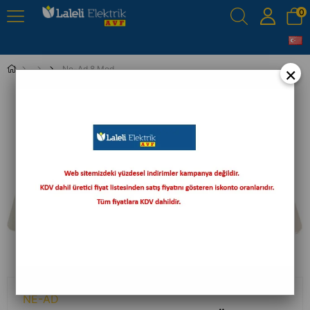
0
×
Ne-Ad 8 Modül Kapaklı Masa Üstü Priz Kutusu Eloksal 3958-01
›
NE-AD