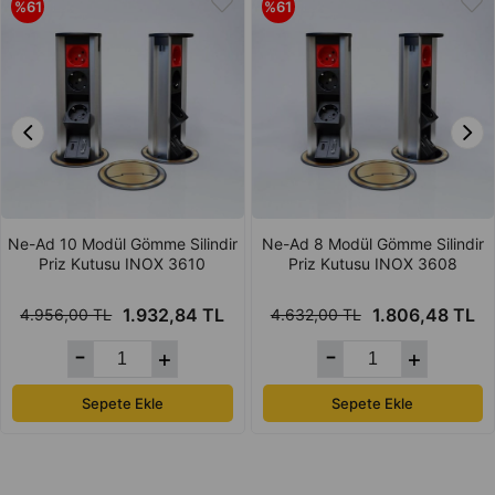
uzunluk:193mm
%61
%61
genişlik:133mm
yükseklik:72mm
Ne-Ad 10 Modül Gömme Silindir
Ne-Ad 8 Modül Gömme Silindir
Priz Kutusu INOX 3610
Priz Kutusu INOX 3608
1.932,84 TL
1.806,48 TL
4.956,00 TL
4.632,00 TL
Sepete Ekle
Sepete Ekle