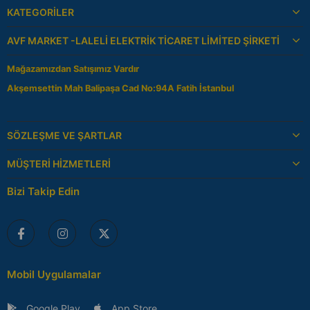
KATEGORILER
AVF MARKET -LALELI ELEKTRIK TICARET LIMITED ŞIRKETI
Mağazamızdan Satışımız Vardır
Akşemsettin Mah Balipaşa Cad No:94A Fatih İstanbul
SÖZLEŞME VE ŞARTLAR
MÜŞTERI HIZMETLERI
Bizi Takip Edin
Mobil Uygulamalar
Google Play
App Store