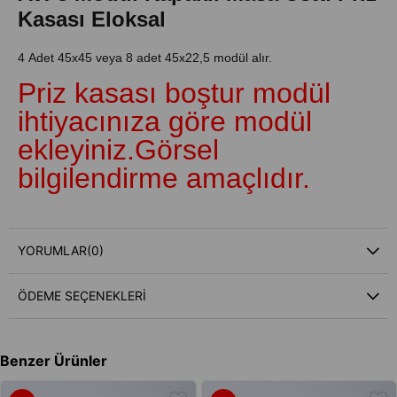
Kasası Eloksal
4 Adet 45x45 veya 8 adet 45x22,5 modül alır.
Priz kasası boştur modül
ihtiyacınıza göre modül
ekleyiniz.Görsel
bilgilendirme amaçlıdır.
Özellikle otel gibi mekanlarda kolay deforme
olmayacak kadar sağlam gövde metal kalınlığı ve
YORUMLAR
(0)
hareket eden aksama sahiptir.
ÖDEME SEÇENEKLERI
Kombin oluşturabileceğiniz parçalara
Modül
Parçalar
bu linkten ulaşabilirsiniz.
1 modül 45x22,5 ölçüdedir
Benzer Ürünler