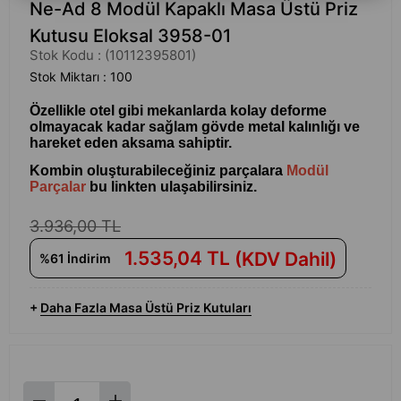
Ne-Ad 8 Modül Kapaklı Masa Üstü Priz
Kutusu Eloksal 3958-01
Stok Kodu
(10112395801)
Stok Miktarı
:
100
Özellikle otel gibi mekanlarda kolay deforme
olmayacak kadar sağlam gövde metal kalınlığı ve
hareket eden aksama sahiptir.
Kombin oluşturabileceğiniz parçalara
Modül
Parçalar
bu linkten ulaşabilirsiniz.
3.936,00 TL
1.535,04 TL
(KDV Dahil)
%
61
İndirim
+
Daha Fazla
Masa Üstü Priz Kutuları