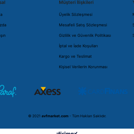
sal
Müşteri İlişkileri
fa
Üyelik Sözleşmesi
zda
Mesafeli Satış Sözleşmesi
aşın
Gizlilik ve Güvenlik Politikası
İptal ve İade Koşulları
Kargo ve Teslimat
Kişisel Verilerin Korunması
© 2021
avfmarket.com
- Tüm Hakları Saklıdır.