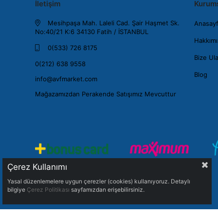
İletişim
Kurum
Mesihpaşa Mah. Laleli Cad. Şair Haşmet Sk.
Anasay
No:40/21 K:6 34130 Fatih / İSTANBUL
Hakkımı
0(533) 726 8175
Bize Ul
0(212) 638 9558
Blog
info@avfmarket.com
Mağazamızdan Perakende Satışımız Mevcuttur
Çerez Kullanımı
Yasal düzenlemelere uygun çerezler (cookies) kullanıyoruz. Detaylı
bilgiye
Çerez Politikası
sayfamızdan erişebilirsiniz.