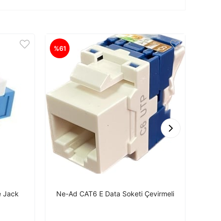
%61
%61
e Jack
Ne-Ad CAT6 E Data Soketi Çevirmeli