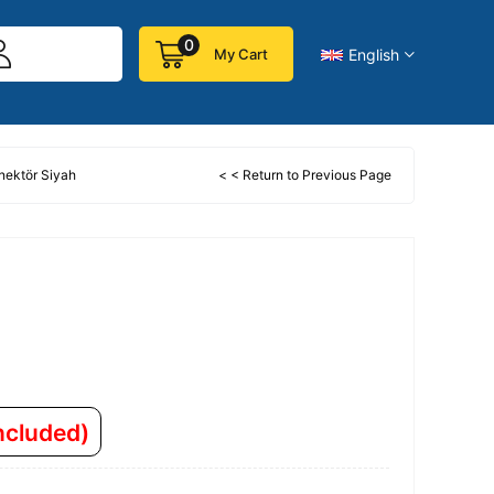
0
English
My Cart
ektör Siyah
< < Return to Previous Page
included)