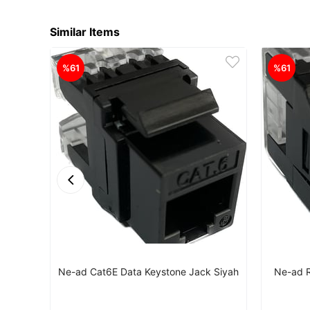
Similar Items
%61
%61
Ne-ad Cat6E Data Keystone Jack Siyah
Ne-ad R