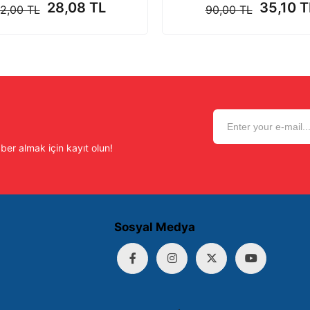
28,08 TL
35,10 T
2,00 TL
90,00 TL
er almak için kayıt olun!
Sosyal Medya