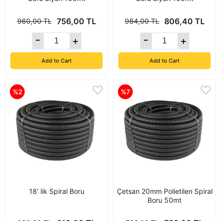
756,00 TL
806,40 TL
960,00 TL
984,00 TL
Add to Cart
Add to Cart
%2
%7
18' lik Spiral Boru
Çetsan 20mm Polietilen Spiral
Boru 50mt