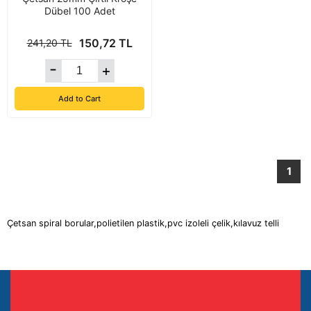
Dübel 100 Adet
150,72 TL
241,20 TL
Add to Cart
1
Çetsan spiral borular,polietilen plastik,pvc izoleli çelik,kılavuz telli