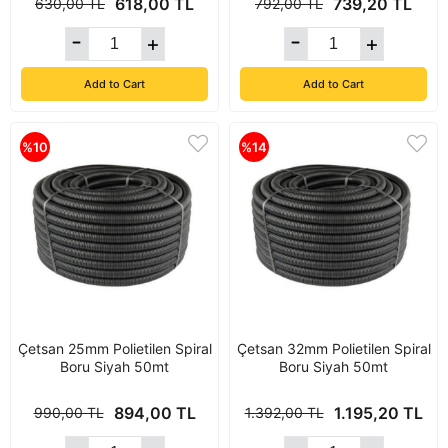
618,00 TL
739,20 TL
630,00 TL
792,00 TL
Add to Cart
Add to Cart
%10
%14
Çetsan 25mm Polietilen Spiral
Çetsan 32mm Polietilen Spiral
Boru Siyah 50mt
Boru Siyah 50mt
894,00 TL
1.195,20 TL
990,00 TL
1.392,00 TL