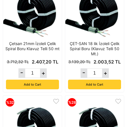
Çetsan 21mm İzoleli Çelik
ÇET-SAN 18 lik İzoleli Çelik
Spiral Boru Klavuz Telli 50 mt
Spiral Boru (Klavuz Telli 50
Mt.)
2.407,20 TL
2.003,52 TL
3.712,32 TL
3.139,20 TL
Add to Cart
Add to Cart
%32
%28