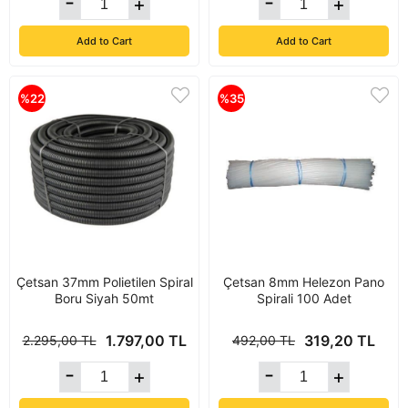
Add to Cart
Add to Cart
%22
%35
Çetsan 37mm Polietilen Spiral
Çetsan 8mm Helezon Pano
Boru Siyah 50mt
Spirali 100 Adet
1.797,00 TL
319,20 TL
2.295,00 TL
492,00 TL