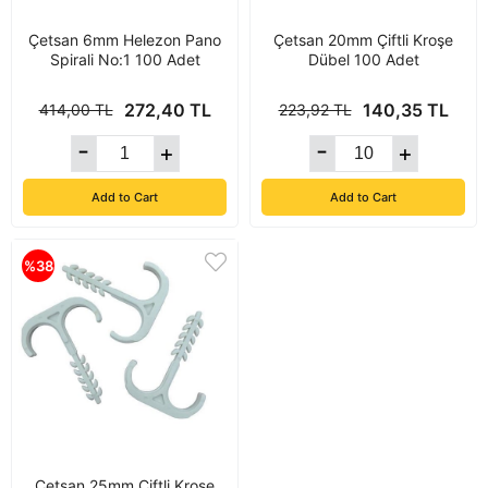
Çetsan 6mm Helezon Pano
Çetsan 20mm Çiftli Kroşe
Spirali No:1 100 Adet
Dübel 100 Adet
272,40 TL
140,35 TL
414,00 TL
223,92 TL
Add to Cart
Add to Cart
%38
Çetsan 25mm Çiftli Kroşe