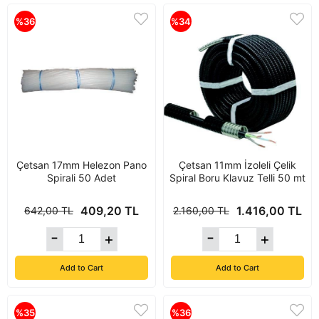
%36
%34
Çetsan 17mm Helezon Pano
Çetsan 11mm İzoleli Çelik
Spirali 50 Adet
Spiral Boru Klavuz Telli 50 mt
409,20 TL
1.416,00 TL
642,00 TL
2.160,00 TL
Add to Cart
Add to Cart
%35
%36