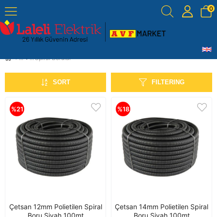
0
Spiral Borular
SORT
FILTERING
%21
%18
Çetsan 12mm Polietilen Spiral
Çetsan 14mm Polietilen Spiral
Boru Siyah 100mt
Boru Siyah 100mt