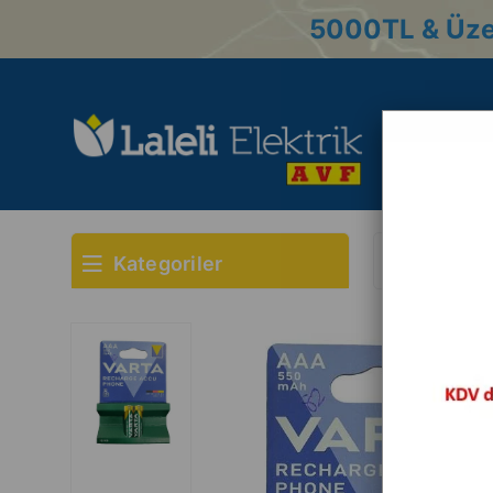
5000
TL & Üze
Kategoriler
Anasayfa
Pil