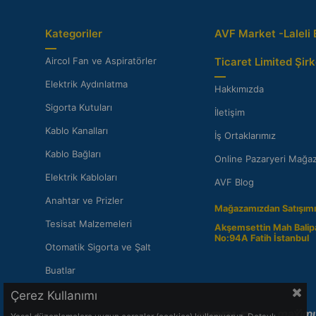
Kategoriler
AVF Market -Laleli 
Aircol Fan ve Aspiratörler
Ticaret Limited Şirk
Elektrik Aydınlatma
Hakkımızda
Sigorta Kutuları
İletişim
Kablo Kanalları
İş Ortaklarımız
Kablo Bağları
Online Pazaryeri Mağaz
Elektrik Kabloları
AVF Blog
Anahtar ve Prizler
Mağazamızdan Satışımı
Tesisat Malzemeleri
Akşemsettin Mah Balip
No:94A Fatih İstanbul
Otomatik Sigorta ve Şalt
Buatlar
Çerez Kullanımı