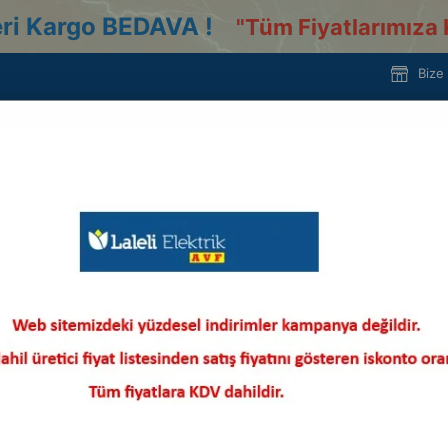
ri Kargo BEDAVA !
"
Tüm Fiyatlarımıza 
Bize
 ve Aküler
Varta Şarjlı İnce Pil 550 mAh AAA
VARTA
Varta Şarjlı İnce Pil 550 mAh 
Stok Kodu
(107VRT58397-2)
Stok Miktarı
:
0
143,24 TL
(KDV Dahil)