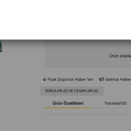
+
Daha Fazla
Pil ve Aküler
Ürün stokla
Fiyat Düşünce Haber Ver
Gelince Haber
SORULAR (0) VE CEVAPLAR (0)
Ürün Özellikleri
Yorumlar
(0)