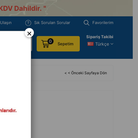
KDV Dahildir.
"
 Ulaşın
Sık Sorulan Sorular
Favorilerim
×
Sipariş Takibi
0
Türkçe
Sepetim
< < Önceki Sayfaya Dön
AAA